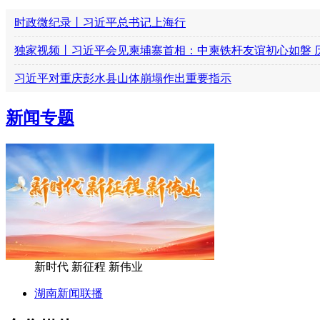
时政微纪录丨习近平总书记上海行
独家视频丨习近平会见柬埔寨首相：中柬铁杆友谊初心如磐 
习近平对重庆彭水县山体崩塌作出重要指示
新闻专题
新时代 新征程 新伟业
湖南新闻联播